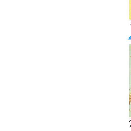
B
M
H