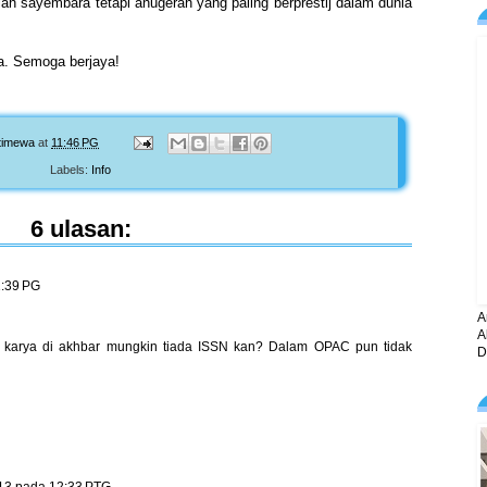
 sayembara tetapi anugerah yang paling berprestij dalam dunia
. Semoga berjaya!
timewa
at
11:46 PG
Labels:
Info
6 ulasan:
1:39 PG
A
A
 karya di akhbar mungkin tiada ISSN kan? Dalam OPAC pun tidak
D