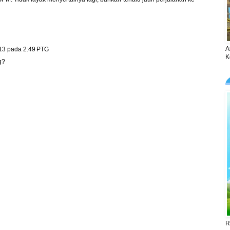
A
13 pada 2:49 PTG
K
g?
R