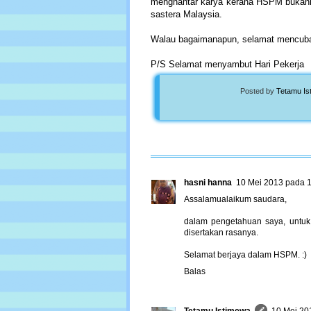
menghantar karya kerana HSPM bukanlah
sastera Malaysia.
Walau bagaimanapun, selamat mencuba
P/S Selamat menyambut Hari Pekerja
Posted by
Tetamu Is
hasni hanna
10 Mei 2013 pada 
Assalamualaikum saudara,
dalam pengetahuan saya, untuk
disertakan rasanya.
Selamat berjaya dalam HSPM. :)
Balas