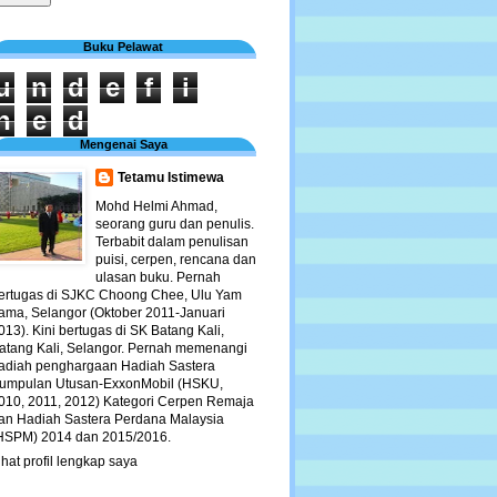
Buku Pelawat
u
n
d
e
f
i
n
e
d
Mengenai Saya
Tetamu Istimewa
Mohd Helmi Ahmad,
seorang guru dan penulis.
Terbabit dalam penulisan
puisi, cerpen, rencana dan
ulasan buku. Pernah
ertugas di SJKC Choong Chee, Ulu Yam
ama, Selangor (Oktober 2011-Januari
013). Kini bertugas di SK Batang Kali,
atang Kali, Selangor. Pernah memenangi
adiah penghargaan Hadiah Sastera
umpulan Utusan-ExxonMobil (HSKU,
010, 2011, 2012) Kategori Cerpen Remaja
an Hadiah Sastera Perdana Malaysia
HSPM) 2014 dan 2015/2016.
ihat profil lengkap saya