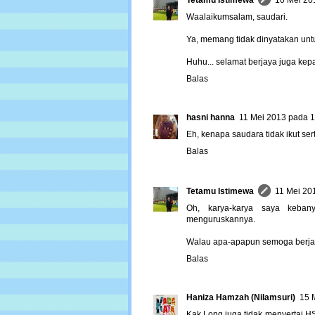
Tetamu Istimewa
10 Mei 20
Waalaikumsalam, saudari.
Ya, memang tidak dinyatakan untuk
Huhu... selamat berjaya juga ke
Balas
hasni hanna
11 Mei 2013 pada 
Eh, kenapa saudara tidak ikut s
Balas
Tetamu Istimewa
11 Mei 20
Oh, karya-karya saya keban
menguruskannya.
Walau apa-apapun semoga berjaya
Balas
Haniza Hamzah (Nilamsuri)
15 
Kak Long juga tidak menyertai HS