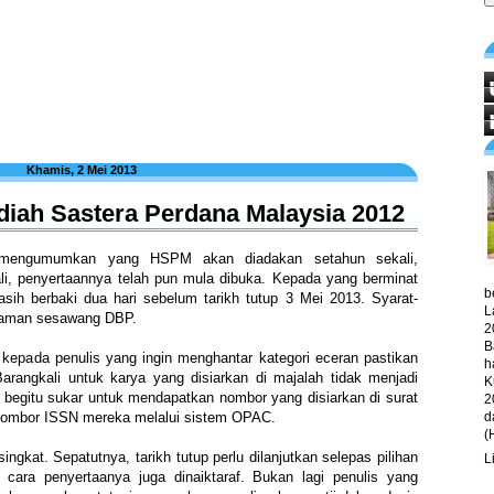
Khamis, 2 Mei 2013
diah Sastera Perdana Malaysia 2012
i mengumumkan yang HSPM akan diadakan setahun sekali,
li, penyertaannya telah pun mula dibuka. Kepada yang berminat
b
ih berbaki dua hari sebelum tarikh tutup 3 Mei 2013. Syarat-
L
a laman sesawang DBP.
2
B
 kepada penulis yang ingin menghantar kategori eceran pastikan
h
arangkali untuk karya yang disiarkan di majalah tidak menjadi
K
begitu sukar untuk mendapatkan nombor yang disiarkan di surat
2
d
nombor ISSN mereka melalui sistem
OPAC
.
(
ingkat. Sepatutnya, tarikh tutup perlu dilanjutkan selepas pilihan
L
 cara penyertaanya juga dinaiktaraf. Bukan lagi penulis yang